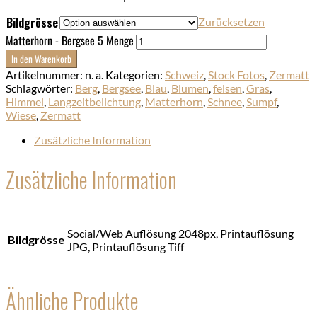
Bildgrösse
Zurücksetzen
Matterhorn - Bergsee 5 Menge
In den Warenkorb
Artikelnummer:
n. a.
Kategorien:
Schweiz
,
Stock Fotos
,
Zermatt
Schlagwörter:
Berg
,
Bergsee
,
Blau
,
Blumen
,
felsen
,
Gras
,
Himmel
,
Langzeitbelichtung
,
Matterhorn
,
Schnee
,
Sumpf
,
Wiese
,
Zermatt
Zusätzliche Information
Zusätzliche Information
Social/Web Auflösung 2048px, Printauflösung
Bildgrösse
JPG, Printauflösung Tiff
Ähnliche Produkte