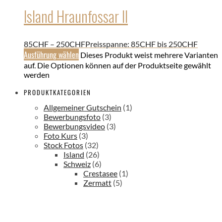
Island Hraunfossar II
85
CHF
–
250
CHF
Preisspanne: 85CHF bis 250CHF
Ausführung wählen
Dieses Produkt weist mehrere Varianten
auf. Die Optionen können auf der Produktseite gewählt
werden
PRODUKTKATEGORIEN
Allgemeiner Gutschein
(1)
Bewerbungsfoto
(3)
Bewerbungsvideo
(3)
Foto Kurs
(3)
Stock Fotos
(32)
Island
(26)
Schweiz
(6)
Crestasee
(1)
Zermatt
(5)