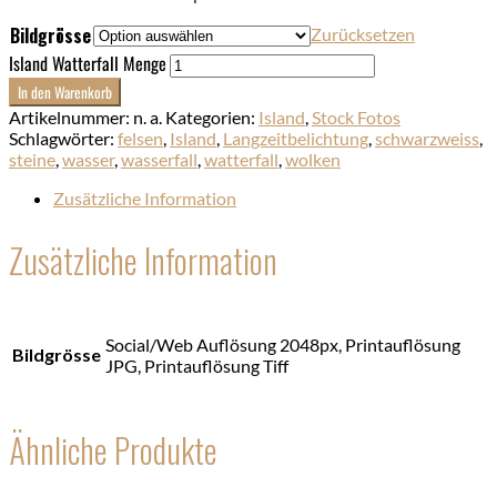
Bildgrösse
Zurücksetzen
Island Watterfall Menge
In den Warenkorb
Artikelnummer:
n. a.
Kategorien:
Island
,
Stock Fotos
Schlagwörter:
felsen
,
Island
,
Langzeitbelichtung
,
schwarzweiss
,
steine
,
wasser
,
wasserfall
,
watterfall
,
wolken
Zusätzliche Information
Zusätzliche Information
Social/Web Auflösung 2048px, Printauflösung
Bildgrösse
JPG, Printauflösung Tiff
Ähnliche Produkte