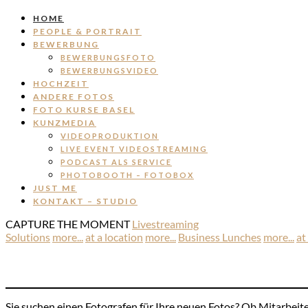
HOME
PEOPLE & PORTRAIT
BEWERBUNG
BEWERBUNGSFOTO
BEWERBUNGSVIDEO
HOCHZEIT
ANDERE FOTOS
FOTO KURSE BASEL
KUNZMEDIA
VIDEOPRODUKTION
LIVE EVENT VIDEOSTREAMING
PODCAST ALS SERVICE
PHOTOBOOTH – FOTOBOX
JUST ME
KONTAKT – STUDIO
CAPTURE
THE
MOMENT
Livestreaming
Solutions
more...
at a location
more...
Business Lunches
more...
at
Sie suchen einen Fotografen für Ihre neuen Fotos? Ob Mitarbeit