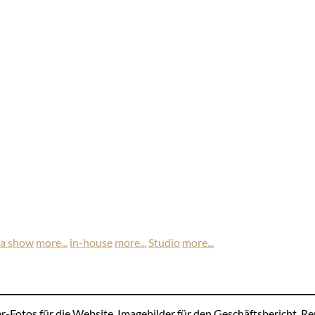
 a show
more...
in-house
more...
Studio
more...
er-Fotos für die Website, Imagebilder für den Geschäftsbericht, 