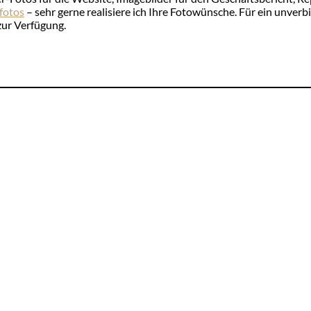
fotos
– sehr gerne realisiere ich Ihre Fotowünsche. Für ein unver
zur Verfügung.