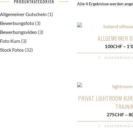
PRODUKTKATEGORIEN
Alle 4 Ergebnisse werden ange
Allgemeiner Gutschein
(1)
Bewerbungsfoto
(3)
Bewerbungsvideo
(3)
ALLGEMEINER 
Foto Kurs
(3)
100
CHF
–
1'
Stock Fotos
(32)
AUSFÜHRUNG 
Dieses
Produkt
weist
mehrere
Varianten
PRIVAT LIGHTROOM KURS
auf.
TRAINI
Die
275
CHF
–
8
Optionen
können
AUSFÜHRUNG 
auf
Dieses