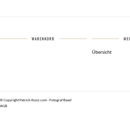
der
Produkt
Produktseite
weist
gewählt
mehrere
werden
Varianten
auf.
WARENKORB
ME
Die
Optionen
Übersicht
können
auf
der
Produktseite
gewählt
werden
© Copyright Patrick-Kunz.com - Fotograf Basel
AGB