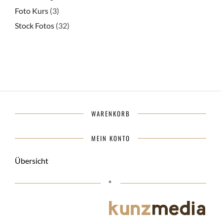
können
Foto Kurs
(3)
auf
Stock Fotos
(32)
der
Produktseite
gewählt
werden
WARENKORB
MEIN KONTO
Übersicht
°