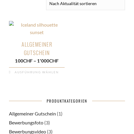
ALLGEMEINER
GUTSCHEIN
Preisspanne:
100
CHF
–
1'000
CHF
100CHF
AUSFÜHRUNG WÄHLEN
bis
Dieses
1'000CHF
Produkt
weist
mehrere
PRODUKTKATEGORIEN
Varianten
Allgemeiner Gutschein
(1)
auf.
Bewerbungsfoto
(3)
Die
Optionen
Bewerbungsvideo
(3)